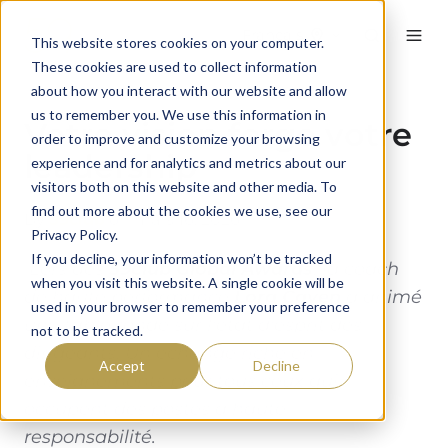
Français
This website stores cookies on your computer.
These cookies are used to collect information
about how you interact with our website and allow
us to remember you. We use this information in
Votre vision forge votre
order to improve and customize your browsing
leadership
experience and for analytics and metrics about our
visitors both on this website and other media. To
find out more about the cookies we use, see our
By
59club
on mars 16, 2026
Privacy Policy.
If you decline, your information won’t be tracked
Lors des
59club Global Awards
, la coach
when you visit this website. A single cookie will be
de haute performance
Lora Caven
a animé
used in your browser to remember your preference
une table ronde sur l'état d'esprit des
not to be tracked.
dirigeants. Un échange riche en
Accept
Decline
enseignements pour tous ceux qui
occupent des postes à haute
responsabilité.