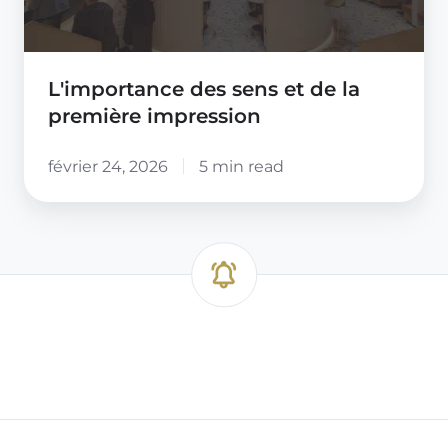
première
impression
L'importance des sens et de la
première impression
février 24, 2026
5 min read