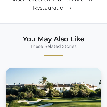
Restauration →
You May Also Like
These Related Stories
Connaissez-
vous
vraiment
votre
public
?