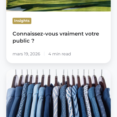
Insights
Connaissez-vous vraiment votre
public ?
mars 19, 2026
4 min read
Le
vrai
coût
de
votre
service
client