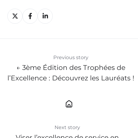
Share
Share
Share
on
on
on
X
Facebook
LinkedIn
Previous story
← 3ème Édition des Trophées de
l’Excellence : Découvrez les Lauréats !
Next story
Viser l’excellence de service en