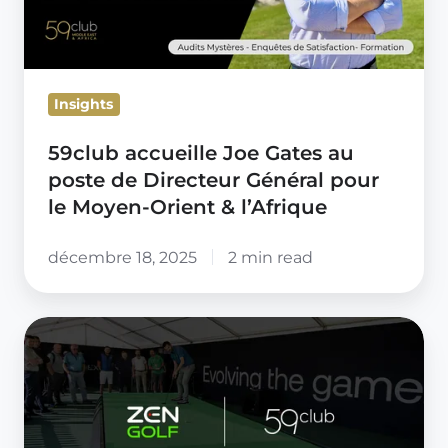
de
Directeur
Général
Insights
pour
le
59club accueille Joe Gates au
Moyen-
poste de Directeur Général pour
Orient
le Moyen-Orient & l’Afrique
&
l’Afrique
décembre 18, 2025
2 min read
59club
et
Zen
s'associent
pour