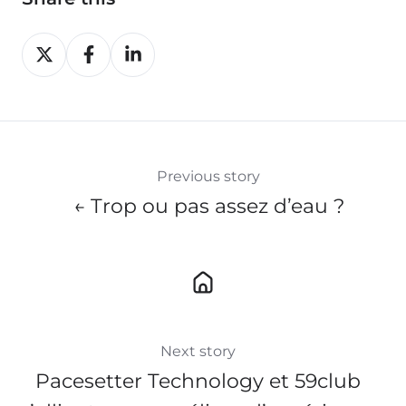
Share
Share
Share
on
on
on
X
Facebook
LinkedIn
Previous story
← Trop ou pas assez d’eau ?
Next story
Pacesetter Technology et 59club