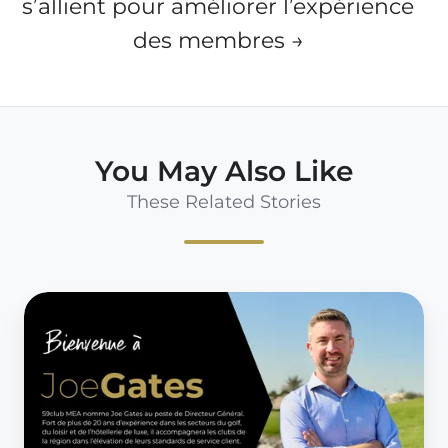
s’allient pour améliorer l’expérience
des membres →
You May Also Like
These Related Stories
59club
accueille
Joe
Gates
au
poste