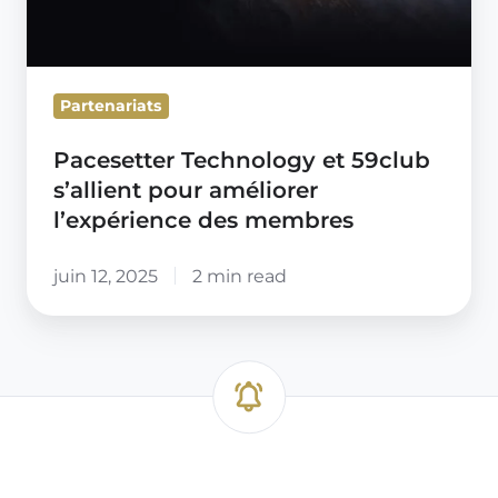
pour
améliorer
l’expérience
des
Partenariats
membres
Pacesetter Technology et 59club
s’allient pour améliorer
l’expérience des membres
juin 12, 2025
2 min read