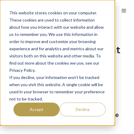
Français
This website stores cookies on your computer.
These cookies are used to collect information
about how you interact with our website and allow
us to remember you. We use this information in
Nouveau partenariat :
order to improve and customize your browsing
59club et Global Talent
experience and for analytics and metrics about our
visitors both on this website and other media. To
Solutions
find out more about the cookies we use, see our
Privacy Policy.
By
59club Insights Magazine
on juin 12, 2025
If you decline, your information won’t be tracked
when you visit this website. A single cookie will be
used in your browser to remember your preference
59club annonce un partenariat
not to be tracked.
stratégique avec Global Talent
Accept
Decline
Solutions pour former les leaders de
demain