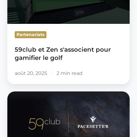
gamifier
le
golf
Partenariats
59club et Zen s'associent pour
gamifier le golf
août 20, 2025
2 min read
Pacesetter
Technology
et
59club
s’allient